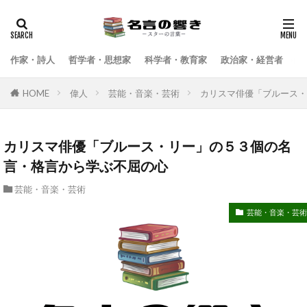
検索
作家・詩人
哲学者・思想家
科学者・教育家
政治家・経営者
武
HOME
偉人
芸能・音楽・芸術
カリスマ俳優「ブルース・
カリスマ俳優「ブルース・リー」の５３個の名
言・格言から学ぶ不屈の心
芸能・音楽・芸術
芸能・音楽・芸術