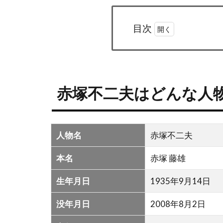
目次
1
赤塚
不二
夫は
赤塚不二夫はどんな人
どん
な人
物？
人物名
赤塚不二夫
2
赤
本名
赤塚 藤雄
塚
不
生年月日
1935年9月14日
二
没年月日
2008年8月2日
夫
の