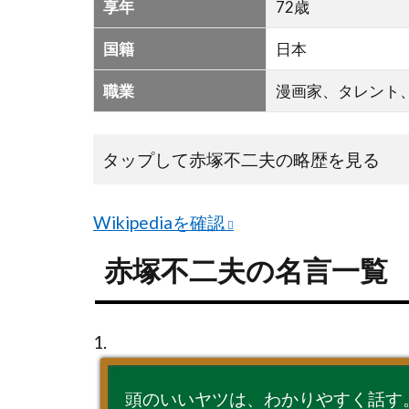
享年
72歳
名
言
国籍
日本
一
覧
職業
漫画家、タレント
タップして赤塚不二夫の略歴を見る
Wikipediaを確認
赤塚不二夫の名言一覧
1.
頭のいいヤツは、わかりやすく話す