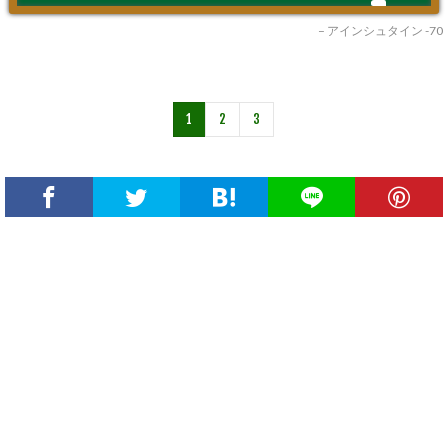
– アインシュタイン -70
1
2
3