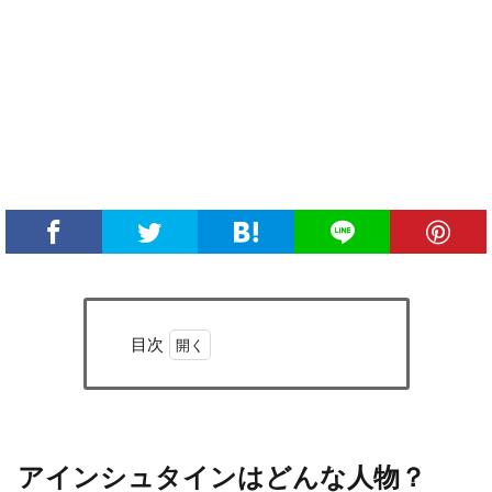
目次
1
アイ
ンシ
ュタ
イン
アインシュタインはどんな人物？
はど