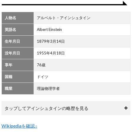
んな
人
物？
人物名
アルベルト・アインシュタイン
2
英語名
Albert Einstein
ア
イ
ン
生年月日
1879年3月14日
シ
ュ
没年月日
1955年4月18日
タ
イ
享年
76歳
ン
の
国籍
ドイツ
名
言
職業
理論物理学者
一
覧
タップしてアインシュタインの略歴を見る
Wikipediaを確認