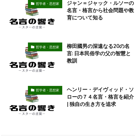
ジャン＝ジャック・ルソーの
哲学者・思想家
名言・格言から社会問題や教
育について知る
柳田國男の深遠なる20の名
哲学者・思想家
言: 日本民俗学の父の智慧と
教訓
ヘンリー・デイヴィッド・ソ
哲学者・思想家
ローの７４名言・格言を紹介
| 独自の生き方を追求