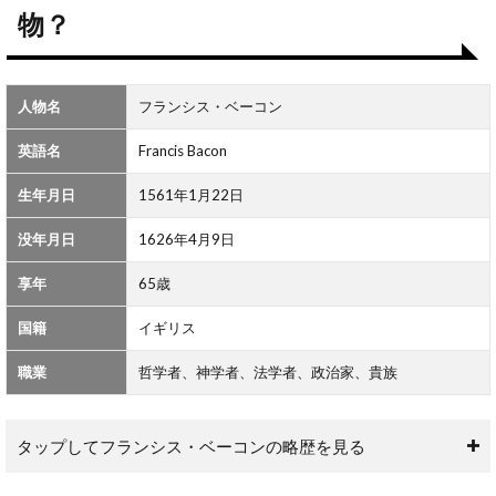
はど
物？
んな
人
物？
人物名
フランシス・ベーコン
2
フラ
英語名
Francis Bacon
ンシ
ス・
生年月日
1561年1月22日
ベー
コン
の名
没年月日
1626年4月9日
言一
覧
享年
65歳
国籍
イギリス
職業
哲学者、神学者、法学者、政治家、貴族
タップしてフランシス・ベーコンの略歴を見る