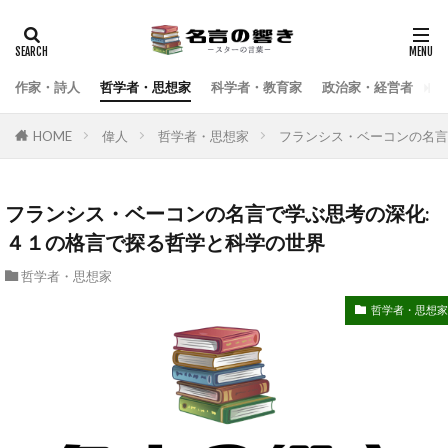
検索
作家・詩人
哲学者・思想家
科学者・教育家
政治家・経営者
武
HOME
偉人
哲学者・思想家
フランシス・ベーコンの名言
フランシス・ベーコンの名言で学ぶ思考の深化:
４１の格言で探る哲学と科学の世界
哲学者・思想家
哲学者・思想家