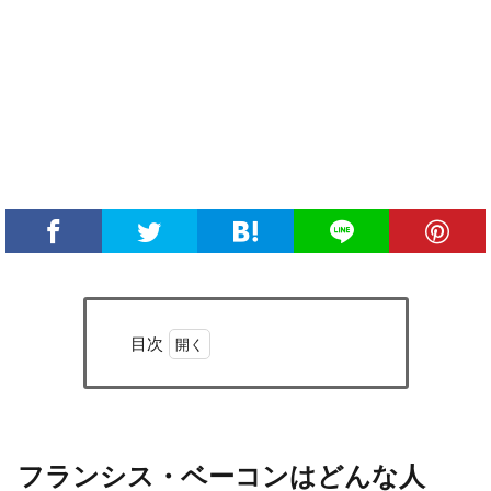
目次
1
フラ
ンシ
ス・
ベー
フランシス・ベーコンはどんな人
コン