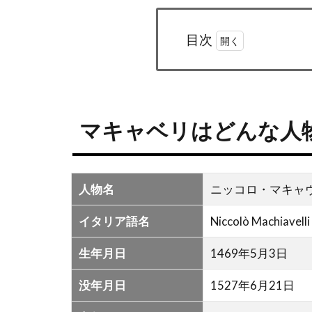
目次
1
マキ
ャベ
リは
マキャベリはどんな人
どん
な人
物？
人物名
ニッコロ・マキャ
2
マ
イタリア語名
Niccolò Machiavelli
キ
ャ
生年月日
1469年5月3日
ベ
没年月日
1527年6月21日
リ
の