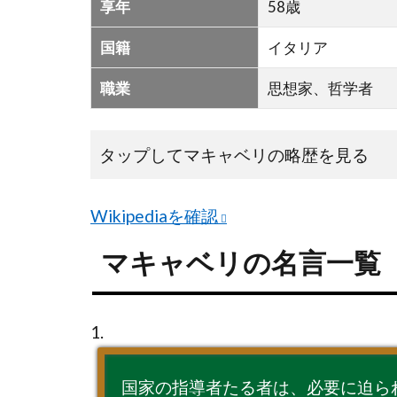
享年
58歳
名
言
国籍
イタリア
一
覧
職業
思想家、哲学者
タップしてマキャベリの略歴を見る
Wikipediaを確認
マキャベリの名言一覧
1.
国家の指導者たる者は、必要に迫ら