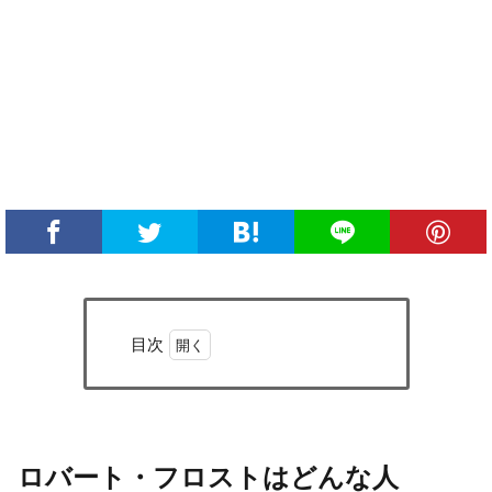
目次
1
ロバ
ー
ト・
フロ
ロバート・フロストはどんな人
スト