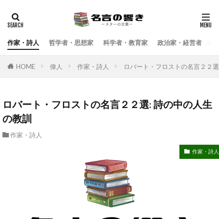
検索
作家・詩人
哲学者・思想家
科学者・教育家
政治家・経営者
武
HOME
偉人
作家・詩人
ロバート・フロストの名言２２選
ロバート・フロストの名言２２選: 詩の中の人生
の教訓
作家・詩人
作家・詩人