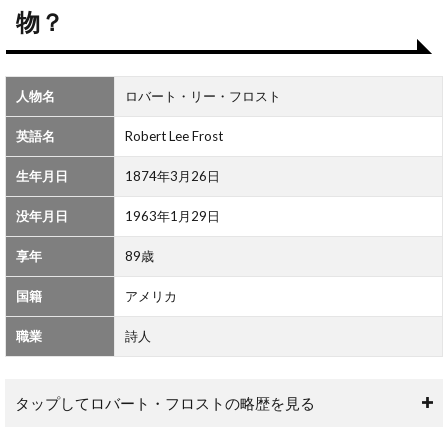
はど
物？
んな
人
物？
人物名
ロバート・リー・フロスト
2
ロバ
英語名
Robert Lee Frost
ー
ト・
生年月日
1874年3月26日
フロ
スト
の名
没年月日
1963年1月29日
言一
覧
享年
89歳
国籍
アメリカ
職業
詩人
タップしてロバート・フロストの略歴を見る