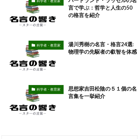
バートランド・ラッセルの名
科学者・教育家
言で学ぶ：哲学と人生の50
の格言を紹介
湯川秀樹の名言・格言24選:
科学者・教育家
物理学の先駆者の叡智を体感
思想家吉田松陰の５１個の名
科学者・教育家
言集を一挙紹介