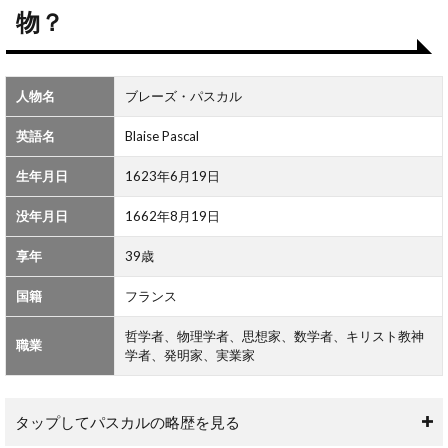
はど
物？
んな
人
物？
人物名
ブレーズ・パスカル
2
パ
英語名
Blaise Pascal
ス
カ
生年月日
1623年6月19日
ル
の
名
没年月日
1662年8月19日
言
一
享年
39歳
覧
国籍
フランス
哲学者、物理学者、思想家、数学者、キリスト教神
職業
学者、発明家、実業家
タップしてパスカルの略歴を見る