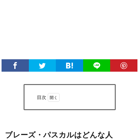
目次
1
ブレ
ー
ズ・
パス
ブレーズ・パスカルはどんな人
カル