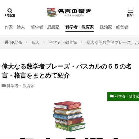
検索
作家・詩人
哲学者・思想家
科学者・教育家
政治家・経営者
武
HOME
偉人
科学者・教育家
偉大なる数学者ブレーズ・パ
偉大なる数学者ブレーズ・パスカルの６５の名
言・格言をまとめて紹介
科学者・教育家
科学者・教育家