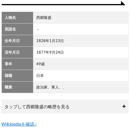
物？
2
人物名
西郷隆盛
西
郷
英語名
－
隆
盛
の
生年月日
1828年1月23日
名
言
没年月日
1877年9月24日
一
覧
享年
49歳
国籍
日本
職業
政治家、軍人、、
タップして西郷隆盛の略歴を見る
Wikipediaを確認