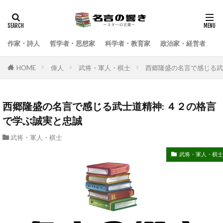
検索
作家・詩人
哲学者・思想家
科学者・教育家
政治家・経営者
武
HOME
偉人
武将・軍人・棋士
西郷隆盛の名言で感じる武
西郷隆盛の名言で感じる武士道精神: ４２の格言
で学ぶ誠実と忠誠
武将・軍人・棋士
武将・軍人・棋士