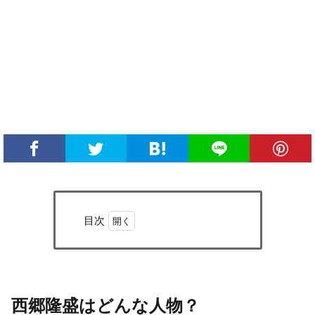
目次
1
西郷
隆盛
はど
んな
西郷隆盛はどんな人物？
人