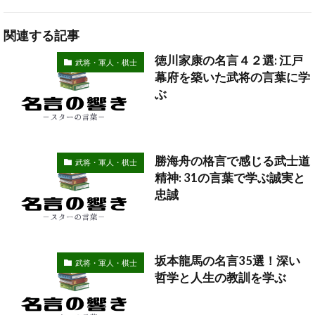
関連する記事
徳川家康の名言４２選: 江戸
武将・軍人・棋士
幕府を築いた武将の言葉に学
ぶ
勝海舟の格言で感じる武士道
武将・軍人・棋士
精神: 31の言葉で学ぶ誠実と
忠誠
坂本龍馬の名言35選！深い
武将・軍人・棋士
哲学と人生の教訓を学ぶ