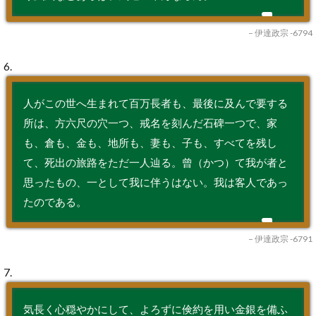
– 伊達政宗 -6794
6.
人がこの世へ生まれて百万長者も、最後に及んで要する
所は、方六尺の穴一つ、戒名を刻んだ石碑一つで、家
も、倉も、金も、地所も、妻も、子も、すべてを残し
て、死出の旅路をただ一人辿る。曾（かつ）て我が者と
思ったもの、一として我に伴うはない。我は客人であっ
たのである。
– 伊達政宗 -6791
7.
気長く心穏やかにして、よろずに倹約を用い金銀を備ふ