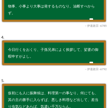
物事、小事より大事は発するものなり。油断すべから
ず。
– 伊達政宗 -6785
4.
今日行くをおくり、子孫兄弟によく挨拶して、娑婆の御
暇申すがよし。
– 伊達政宗 -6792
5.
仮初にも人に振舞候は、料理第一の事なり。何にても、
其の主の勝手に入らずば、悪しき料理など出して、差当
り虫気などあらば、気遣い千万ならん。