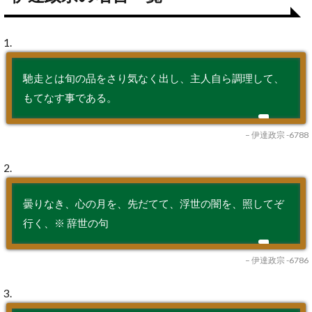
1.
馳走とは旬の品をさり気なく出し、主人自ら調理して、
もてなす事である。
– 伊達政宗 -6788
2.
曇りなき、心の月を、先だてて、浮世の闇を、照してぞ
行く、※ 辞世の句
– 伊達政宗 -6786
3.