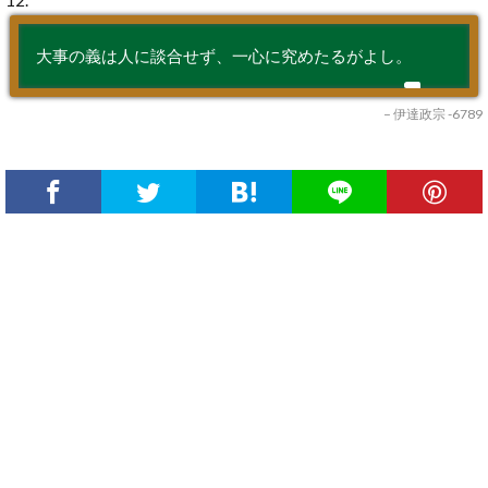
大事の義は人に談合せず、一心に究めたるがよし。
– 伊達政宗 -6789