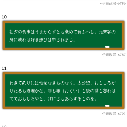
– 伊達政宗 -6796
10.
朝夕の食事はうまからずとも褒めて食ふべし。元来客の
身に成れば好き嫌ひは申されまじ。
– 伊達政宗 -6787
11.
わきて釣りには他念なきものなり。太公望、おもしろが
りたるも道理かな。罪も報（おくい）も後の世も忘れは
てておもしろやと、げにさもあらずるものを。
– 伊達政宗 -6795
12.