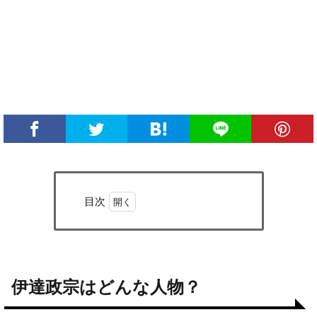
目次
1
伊達
政宗
はど
んな
伊達政宗はどんな人物？
人
物？