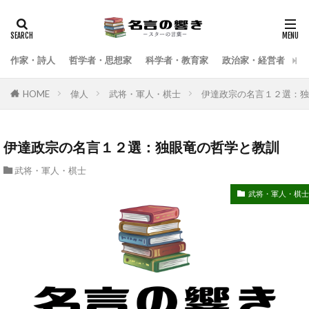
検索
作家・詩人
哲学者・思想家
科学者・教育家
政治家・経営者
武
HOME
偉人
武将・軍人・棋士
伊達政宗の名言１２選：独
伊達政宗の名言１２選：独眼竜の哲学と教訓
武将・軍人・棋士
武将・軍人・棋士