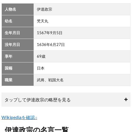
2
人物名
伊達政宗
伊
達
幼名
梵天丸
政
宗
の
生年月日
1567年9月5日
名
言
没年月日
1636年6月27日
一
覧
享年
69歳
国籍
日本
職業
武将、戦国大名
タップして伊達政宗の略歴を見る
Wikipediaを確認
伊達政宗の名言一覧